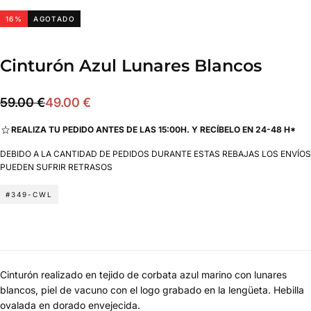
16
%
AGOTADO
Cinturón Azul Lunares Blancos
49.00
Precio
Precio
59.00 €
49.00 €
€
regular
de
REALIZA TU PEDIDO ANTES DE LAS 15:00H. Y RECÍBELO EN 24-48 H*
oferta
DEBIDO A LA CANTIDAD DE PEDIDOS DURANTE ESTAS REBAJAS LOS ENVÍOS
PUEDEN SUFRIR RETRASOS
#349-CWL
Cinturón realizado en tejido de corbata azul marino con lunares
blancos, piel de vacuno con el logo grabado en la lengüeta. Hebilla
ovalada en dorado envejecida.