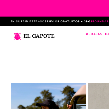
Passer
au
contenu
ASOS
ENVÍOS GRATUITOS + 29€
SEGUNDAS REBAJAS
HASTA -60% 
REBAJAS H