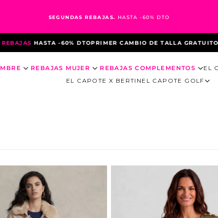
SEGUNDAS REBAJAS.
HASTA -60% DTO
DTO
PRIMER CAMBIO DE TALLA GRATUITO
3ª UNIDAD AL -50% DT
OMBRE
REBAJAS MUJER
REBAJAS COMPLEMENTOS
EL 
EL CAPOTE X BERTIN
EL CAPOTE GOLF