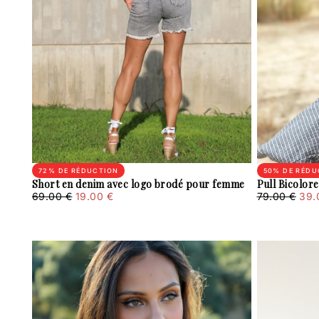
72
% DE RÉDUCTION
50
% DE RÉDU
Short en denim avec logo brodé pour femme
Pull Bicolo
19.00
Prix
Prix
39.00
Prix
Prix
69.00 €
19.00 €
79.00 €
39.
€
régulier
minimum
€
régulier
min