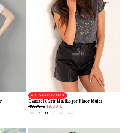
61
% DE RÉDUCTION
er
Camiseta Gris Multilogos Fluor Mujer
19.00
Prix
Prix
49.00 €
19.00 €
€
régulier
minimum
XS
S
M
L
XL
2XL