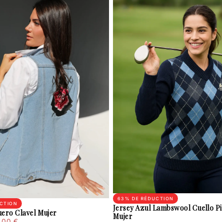
63
% DE RÉDUCTION
CTION
Jersey Azul Lambswool Cuello P
ero Clavel Mujer
Mujer
x
.00 €