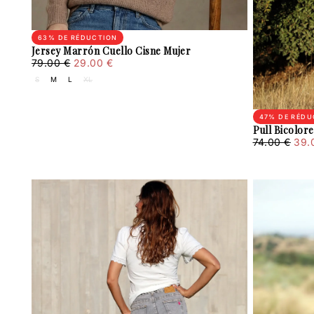
63
% DE RÉDUCTION
Jersey Marrón Cuello Cisne Mujer
29.00
Prix
Prix
79.00 €
29.00 €
€
régulier
minimum
S
M
L
XL
47
% DE RÉDU
Pull Bicolo
39.00
Prix
Prix
74.00 €
39.
€
régulier
min