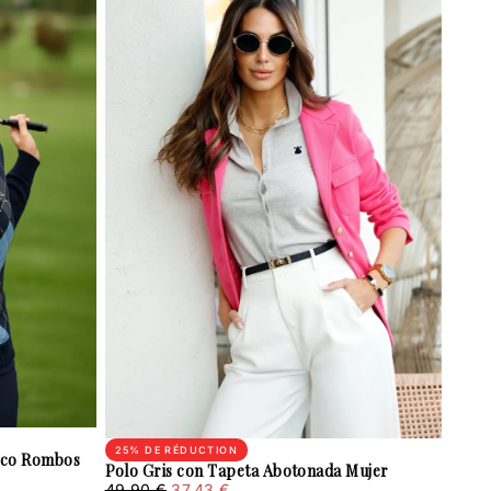
25
% DE RÉDUCTION
ico Rombos
Polo Gris con Tapeta Abotonada Mujer
37.43
Prix
Prix
49.90 €
37.43 €