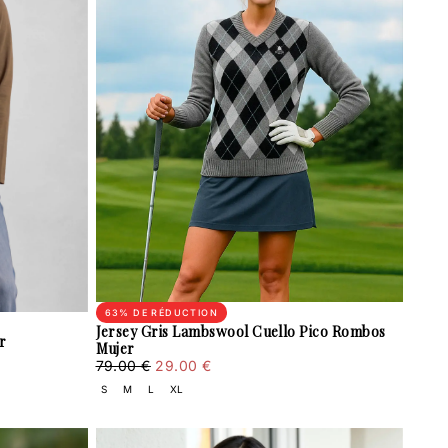
63
% DE RÉDUCTION
Jersey Gris Lambswool Cuello Pico Rombos
r
Mujer
29.00
Prix
Prix
79.00 €
29.00 €
€
régulier
minimum
S
M
L
XL