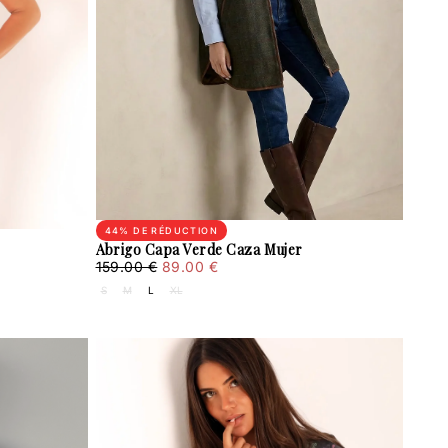
44
% DE RÉDUCTION
Abrigo Capa Verde Caza Mujer
89.00
Prix
Prix
159.00 €
89.00 €
€
régulier
minimum
S
M
L
XL