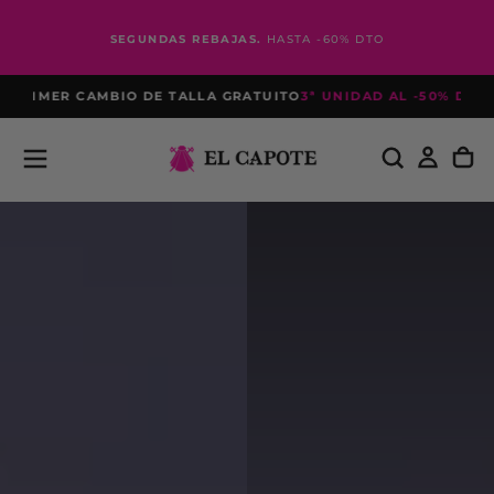
Passer
au
SEGUNDAS REBAJAS.
HASTA -60% DTO
contenu
IMER CAMBIO DE TALLA GRATUITO
3ª UNIDAD AL -50% DTO*
COM