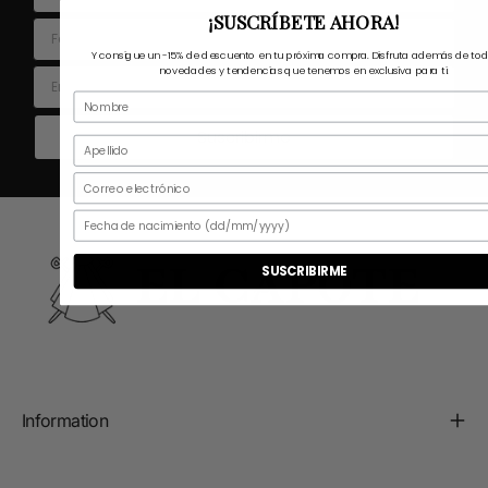
¡SUSCRÍBETE AHORA!
Fecha nacimiento
Y consigue un
-15% de descuento
en tu próxima compra. Disfruta además de tod
novedades y tendencias que tenemos en exclusiva para ti.
Email
Suscribirme
SUSCRIBIRME
Information