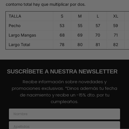
contorno total hay que multiplicar por dos.
TALLA
S
M
L
XL
Pecho
53
55
57
59
Largo Mangas
68
69
70
71
Largo Total
78
80
81
82
SUSCRÍBETE A NUESTRA NEWSLETTER
Recibe información sobre novedades y
promociones exclusivas. *Dinos además tu fecha
de nacimiento y recibe un -15% dto. por tu
cumpleaños.
Nombre
Apellidos