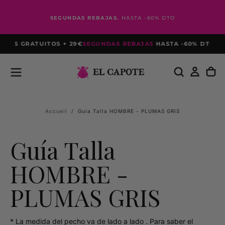
Passer
au
SEGUNDAS REBAJAS.
HASTA -60% DTO
contenu
VÍOS GRATUITOS + 29€
SEGUNDAS REBAJAS
HASTA -60% DTO
PRI
Accueil
/
Guía Talla HOMBRE - PLUMAS GRIS
Guía Talla
HOMBRE -
PLUMAS GRIS
* La medida del pecho va de lado a lado . Para saber el