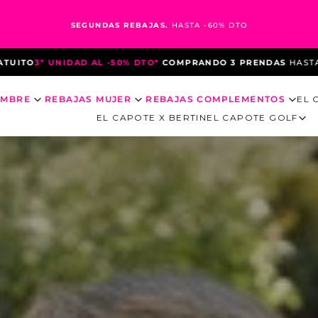
SEGUNDAS REBAJAS.
HASTA -60% DTO
*
COMPRANDO 3 PRENDAS
HASTA EL 10 DE AGOSTO
*DEBIDO A L
OMBRE
REBAJAS MUJER
REBAJAS COMPLEMENTOS
EL 
EL CAPOTE X BERTIN
EL CAPOTE GOLF