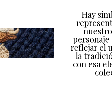
Hay sím
represent
nuestro
personaje 
reflejar e
la tradici
con esa el
cole