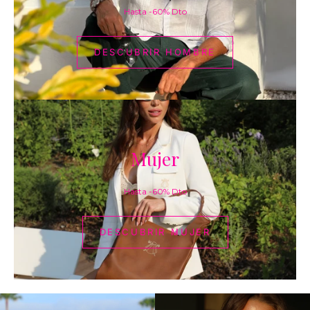
Hasta -60% Dto
DESCUBRIR HOMBRE
DESCUBR
Mujer
MUJER
Hasta -60% Dto
DESCUBRIR MUJER