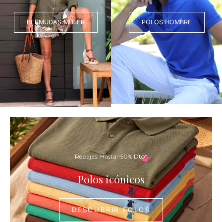
BERMUDAS MUJER
POLOS HOMBRE
DESCUBR
POLOS
Rebajas. Hasta -50% Dto*
Polos icónicos
DESCUBRIR POLOS