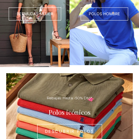
BERMUDAS MUJER
POLOS HOMBRE
DESCUBR
POLOS
Rebajas. Hasta -50% Dto*
Polos icónicos
DESCUBRIR POLOS