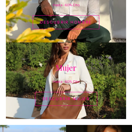
Hasta -60% Dto
DESCUBRIR HOMBRE
DESCUBR
Mujer
MUJER
Hasta -60% Dto
DESCUBRIR MUJER