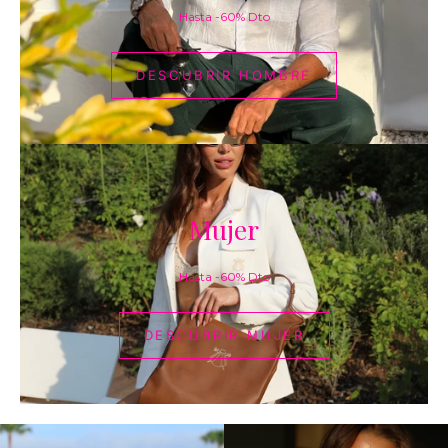
Hasta -60% Dto
DESCUBRIR HOMBRE
DESCUBR
Mujer
MUJER
Hasta -60% Dto
DESCUBRIR MUJER