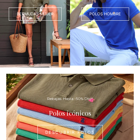
BERMUDAS MUJER
POLOS HOMBRE
DESCUBR
POLOS
Rebajas. Hasta -50% Dto*
Polos icónicos
DESCUBRIR POLOS