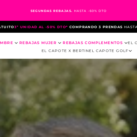
SEGUNDAS REBAJAS.
HASTA -60% DTO
*
COMPRANDO 3 PRENDAS
HASTA EL 10 DE AGOSTO
*DEBIDO A L
OMBRE
REBAJAS MUJER
REBAJAS COMPLEMENTOS
EL 
EL CAPOTE X BERTIN
EL CAPOTE GOLF