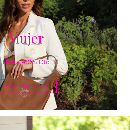
DESCUBRIR
MUJER
Mujer
Hasta -60% Dto
DESCUBRIR MUJER