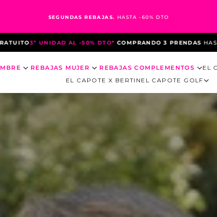
SEGUNDAS REBAJAS.
HASTA -60% DTO
TO*
COMPRANDO 3 PRENDAS
HASTA EL 10 DE AGOSTO
*DEBIDO A
OMBRE
REBAJAS MUJER
REBAJAS COMPLEMENTOS
EL 
EL CAPOTE X BERTIN
EL CAPOTE GOLF