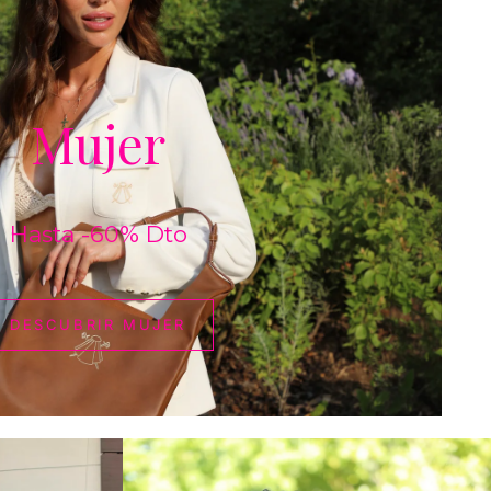
DESCUBRIR
MUJER
Mujer
Hasta -60% Dto
DESCUBRIR MUJER