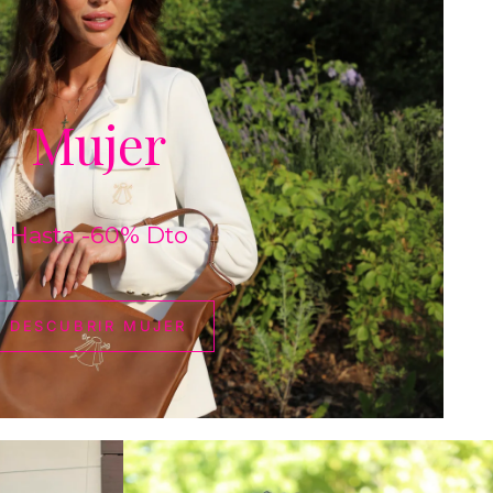
DESCUBRIR
MUJER
Mujer
Hasta -60% Dto
DESCUBRIR MUJER