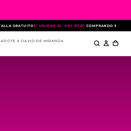
 UNIDAD AL -50% DTO*
COMPRANDO 3 PRENDAS
HASTA EL 10 D
CAPOTE X DAVID DE MIRANDA