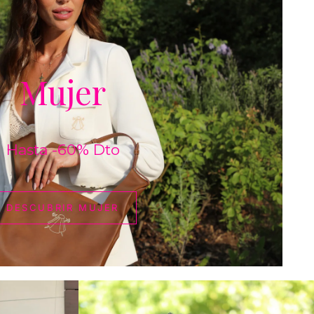
DESCUBRIR
MUJER
Mujer
Hasta -60% Dto
DESCUBRIR MUJER