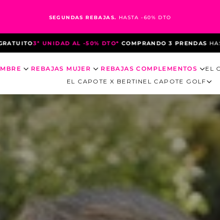
SEGUNDAS REBAJAS.
HASTA -60% DTO
DTO*
COMPRANDO 3 PRENDAS
HASTA EL 10 DE AGOSTO
*DEBIDO 
OMBRE
REBAJAS MUJER
REBAJAS COMPLEMENTOS
EL 
EL CAPOTE X BERTIN
EL CAPOTE GOLF