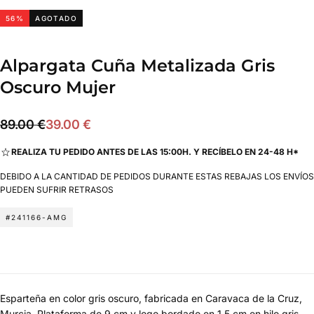
56
%
AGOTADO
Alpargata Cuña Metalizada Gris
Oscuro Mujer
39.00
Precio
Precio
89.00 €
39.00 €
€
regular
de
REALIZA TU PEDIDO ANTES DE LAS 15:00H. Y RECÍBELO EN 24-48 H*
oferta
DEBIDO A LA CANTIDAD DE PEDIDOS DURANTE ESTAS REBAJAS LOS ENVÍOS
PUEDEN SUFRIR RETRASOS
#241166-AMG
Esparteña en color gris oscuro, fabricada en Caravaca de la Cruz,
Murcia. Plataforma de 9 cm y logo bordado en 1,5 cm en hilo gris