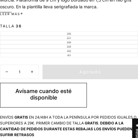
oscuro. En la plantilla lleva serigrafiada la marca.
El diseño único de estas alpargatas de doble yute hechas de lona
LEER MÁS
de algodón las convierten en un calzado ideal y cómodo para
TALLA
36
cualquier evento.
CARACTERÍSTICAS
36
VARIANTE
AGOTADA
37
VARIANTE
O
COLOR PIEL: PLATA
AGOTADA
38
VARIANTE
NO
O
AGOTADA
39
DISPONIBLE
VARIANTE
MATERIAL SUELA: CAUCHO
NO
O
AGOTADA
40
DISPONIBLE
VARIANTE
NO
O
ALTURA TOTAL: 9CM
AGOTADA
41
DISPONIBLE
VARIANTE
NO
O
AGOTADA
DISPONIBLE
NO
PLATAFORMA/ALTURA: 2CM
O
DISPONIBLE
NO
Cantidad
ALTURA CUÑA/TACÓN: 7CM
DISPONIBLE
Agotado
Disminuir
Aumentar
cantidad
cantidad
para
para
Alpargata
Alpargata
Avísame cuando esté
Cuña
Cuña
disponible
Metalizada
Metalizada
Gris
Gris
Oscuro
Oscuro
Mujer
Mujer
ENVÍOS
GRATIS
EN 24/48H A TODA LA PENÍNSULA POR PEDIDOS IGUALES O
SUPERIORES A 29€. PRIMER CAMBIO DE TALLA
GRATIS
.
DEBIDO A LA
★ Res
CANTIDAD DE PEDIDOS DURANTE ESTAS REBAJAS LOS ENVÍOS PUEDEN
SUFRIR RETRASOS