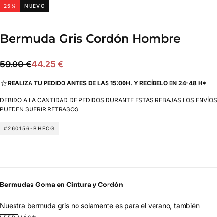
25
%
NUEVO
Bermuda Gris Cordón Hombre
44.25
Precio
Precio
59.00 €
44.25 €
€
regular
de
REALIZA TU PEDIDO ANTES DE LAS 15:00H. Y RECÍBELO EN 24-48 H*
oferta
DEBIDO A LA CANTIDAD DE PEDIDOS DURANTE ESTAS REBAJAS LOS ENVÍOS
PUEDEN SUFRIR RETRASOS
#260156-BHECG
Bermudas Goma en Cintura y Cordón
Nuestra bermuda gris no solamente es para el verano, también
funciona ahora, pero también más adelante, porque combina con
LEER MÁS