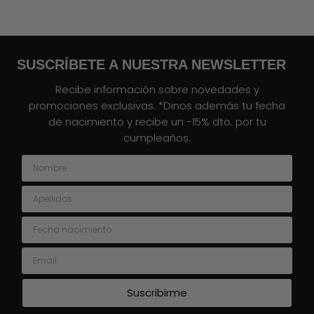
SUSCRÍBETE A NUESTRA NEWSLETTER
Recibe información sobre novedades y
promociones exclusivas. *Dinos además tu fecha
de nacimiento y recibe un -15% dto. por tu
cumpleaños.
Nombre
Apellidos
Fecha nacimiento
Email
Suscribirme