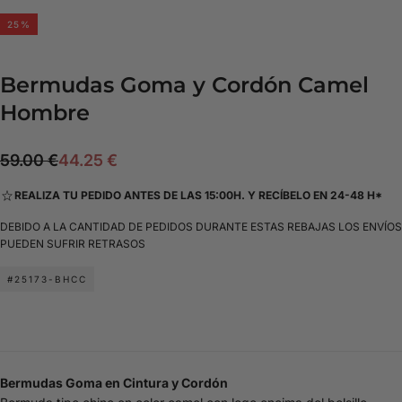
25
%
Bermudas Goma y Cordón Camel
Hombre
44.25
Precio
Precio
59.00 €
44.25 €
€
regular
de
REALIZA TU PEDIDO ANTES DE LAS 15:00H. Y RECÍBELO EN 24-48 H*
oferta
DEBIDO A LA CANTIDAD DE PEDIDOS DURANTE ESTAS REBAJAS LOS ENVÍOS
PUEDEN SUFRIR RETRASOS
#25173-BHCC
Bermudas Goma en Cintura y Cordón