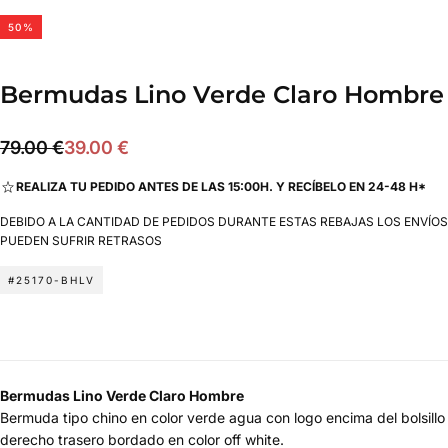
50
%
Bermudas Lino Verde Claro Hombre
39.00
Precio
Precio
79.00 €
39.00 €
€
regular
de
REALIZA TU PEDIDO ANTES DE LAS 15:00H. Y RECÍBELO EN 24-48 H*
oferta
DEBIDO A LA CANTIDAD DE PEDIDOS DURANTE ESTAS REBAJAS LOS ENVÍOS
PUEDEN SUFRIR RETRASOS
#25170-BHLV
Bermudas Lino Verde Claro Hombre
Bermuda tipo chino en color verde agua con logo encima del bolsillo
derecho trasero bordado en color off white.