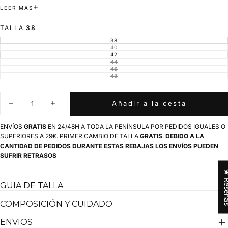
Prueba a llevarla con camiseta, polo o camisa !
LEER MÁS
Hecha en Córdoba (Hecho en España).
TALLA
38
38
VARIANTE
AGOTADA
40
VARIANTE
O
AGOTADA
42
VARIANTE
NO
O
AGOTADA
44
DISPONIBLE
VARIANTE
NO
O
AGOTADA
46
DISPONIBLE
VARIANTE
NO
O
AGOTADA
48
DISPONIBLE
VARIANTE
NO
O
AGOTADA
DISPONIBLE
NO
O
DISPONIBLE
NO
Cantidad
DISPONIBLE
Añadir a la cesta
Disminuir
Aumentar
cantidad
cantidad
para
para
ENVÍOS
GRATIS
EN 24/48H A TODA LA PENÍNSULA POR PEDIDOS IGUALES O
Bermudas
Bermudas
SUPERIORES A 29€. PRIMER CAMBIO DE TALLA
GRATIS
.
DEBIDO A LA
Lino
Lino
CANTIDAD DE PEDIDOS DURANTE ESTAS REBAJAS LOS ENVÍOS PUEDEN
Verde
Verde
Claro
Claro
SUFRIR RETRASOS
Hombre
Hombre
★ Res
GUIA DE TALLA
COMPOSICIÓN Y CUIDADO
ENVIOS