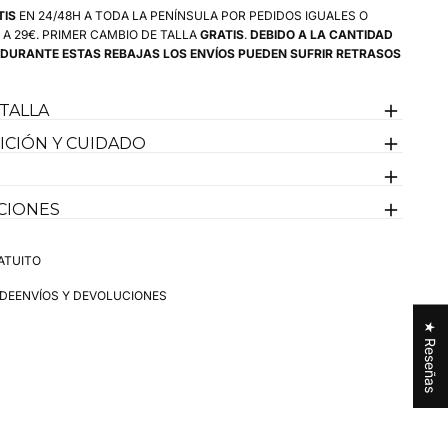
para
TIS
EN 24/48H A TODA LA PENÍNSULA POR PEDIDOS IGUALES O
as
Bermudas
 A 29€. PRIMER CAMBIO DE TALLA
GRATIS
.
DEBIDO A LA CANTIDAD
Tipo
 DURANTE ESTAS REBAJAS LOS ENVÍOS PUEDEN SUFRIR RETRASOS
Chino
Verde
Agua
Hombre
 TALLA
CIÓN Y CUIDADO
CIONES
ATUITO
 DE
ENVÍOS Y DEVOLUCIONES
★ Reseñas