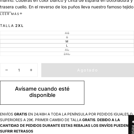
marino. Coderas en color blanco y cinta de España en botonadura y
trasera cuello. En el reverso de los puños lleva nuestro famoso tejido
azul marino con lunar blanco. Patrón regular.
LEER MÁS
Tejido suave , amplia y confortable.
TALLA
2XL
Modelo:Altura,164cm. Peso, 50 kilos. lleva puesto una
camisa
XS.
XS
VARIANTE
AGOTADA
S
VARIANTE
O
AGOTADA
M
VARIANTE
NO
O
AGOTADA
L
DISPONIBLE
VARIANTE
NO
O
AGOTADA
XL
DISPONIBLE
VARIANTE
NO
O
AGOTADA
2XL
DISPONIBLE
VARIANTE
NO
O
AGOTADA
DISPONIBLE
NO
O
DISPONIBLE
NO
Cantidad
DISPONIBLE
Agotado
Disminuir
Aumentar
cantidad
cantidad
para
para
Camisa
Camisa
Avísame cuando esté
Regata
Regata
disponible
España
España
Azul
Azul
Oxford
Oxford
Mujer
Mujer
ENVÍOS
GRATIS
EN 24/48H A TODA LA PENÍNSULA POR PEDIDOS IGUALES O
SUPERIORES A 29€. PRIMER CAMBIO DE TALLA
GRATIS
.
DEBIDO A LA
★ Res
CANTIDAD DE PEDIDOS DURANTE ESTAS REBAJAS LOS ENVÍOS PUEDEN
SUFRIR RETRASOS