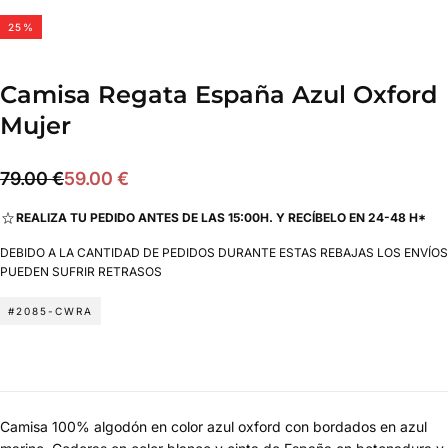
25
%
Camisa Regata España Azul Oxford
Mujer
59.00
Precio
Precio
79.00 €
59.00 €
€
regular
de
REALIZA TU PEDIDO ANTES DE LAS 15:00H. Y RECÍBELO EN 24-48 H*
oferta
DEBIDO A LA CANTIDAD DE PEDIDOS DURANTE ESTAS REBAJAS LOS ENVÍOS
PUEDEN SUFRIR RETRASOS
#2085-CWRA
Camisa 100% algodón en color azul oxford con bordados en azul