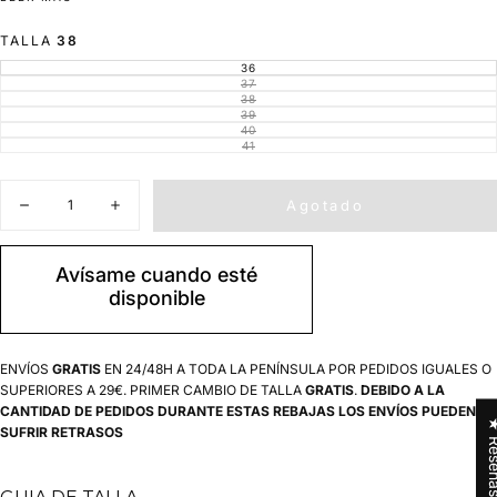
goma de tacos Nevada. Plantilla confort. Con nuestro bordado en
TALLA
38
hilo blanco en lateral exterior. Interior en forro vacuno color camel.
Hecha en España!
36
VARIANTE
AGOTADA
37
VARIANTE
EDICION LIMITADA.
O
AGOTADA
38
VARIANTE
NO
O
AGOTADA
39
DISPONIBLE
VARIANTE
NO
O
AGOTADA
40
DISPONIBLE
VARIANTE
NO
O
AGOTADA
41
DISPONIBLE
VARIANTE
NO
O
AGOTADA
DISPONIBLE
NO
O
DISPONIBLE
NO
Cantidad
DISPONIBLE
Agotado
Disminuir
Aumentar
cantidad
cantidad
para
para
Botos
Botos
Avísame cuando esté
Camperos
Camperos
disponible
Mujer
Mujer
Caña
Caña
Fina
Fina
ENVÍOS
GRATIS
EN 24/48H A TODA LA PENÍNSULA POR PEDIDOS IGUALES O
SUPERIORES A 29€. PRIMER CAMBIO DE TALLA
GRATIS
.
DEBIDO A LA
CANTIDAD DE PEDIDOS DURANTE ESTAS REBAJAS LOS ENVÍOS PUEDEN
★ Res
SUFRIR RETRASOS