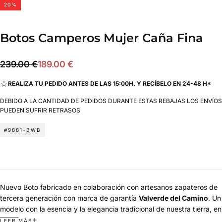
20
%
Botos Camperos Mujer Caña Fina
189.00
Precio
Precio
239.00 €
189.00 €
€
regular
de
REALIZA TU PEDIDO ANTES DE LAS 15:00H. Y RECÍBELO EN 24-48 H*
oferta
DEBIDO A LA CANTIDAD DE PEDIDOS DURANTE ESTAS REBAJAS LOS ENVÍOS
PUEDEN SUFRIR RETRASOS
#9881-BWB
Nuevo Boto fabricado en colaboración con artesanos zapateros de
tercera generación con marca de garantía
Valverde del Camino
. Un
modelo con la esencia y la elegancia tradicional de nuestra tierra, en
piel vacuno marrón castaña e innovando con una suela cosida de
LEER MÁS