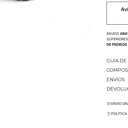
para
Botos
Av
Camper
Mujer
Caña
Fina
ENVÍOS
GRA
SUPERIORES
DE PEDIDOS
GUIA DE
COMPOSI
ENVIOS
DEVOLU
ENVÍO GR
POLÍTICA