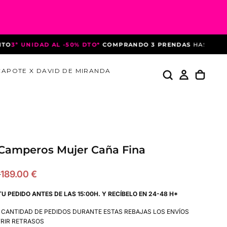
ª UNIDAD AL -50% DTO*
COMPRANDO 3 PRENDAS
HASTA EL 10 
CAPOTE X DAVID DE MIRANDA
Camperos Mujer Caña Fina
Precio
€
189.00 €
de
TU PEDIDO ANTES DE LAS 15:00H. Y RECÍBELO EN 24-48 H*
oferta
A CANTIDAD DE PEDIDOS DURANTE ESTAS REBAJAS LOS ENVÍOS
RIR RETRASOS