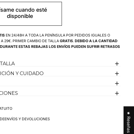
para
Botos
ísame cuando esté
os
Camperos
disponible
Mujer
Caña
Fina
TIS
EN 24/48H A TODA LA PENÍNSULA POR PEDIDOS IGUALES O
 A 29€. PRIMER CAMBIO DE TALLA
GRATIS
.
DEBIDO A LA CANTIDAD
 DURANTE ESTAS REBAJAS LOS ENVÍOS PUEDEN SUFRIR RETRASOS
 TALLA
CIÓN Y CUIDADO
CIONES
ATUITO
★ Reseñas
 DE
ENVÍOS Y DEVOLUCIONES