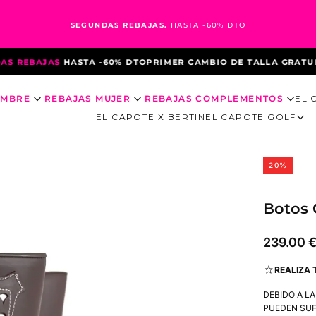
SEGUNDAS REBAJAS.
HASTA -60% DTO
REBAJAS
HASTA -60% DTO
PRIMER CAMBIO DE TALLA GRATUITO
3
OMBRE
REBAJAS MUJER
REBAJAS COMPLEMENTOS
EL 
EL CAPOTE X BERTIN
EL CAPOTE GOLF
20
%
Botos 
189.00
Precio
239.00 
€
regular
REALIZA 
DEBIDO A L
PUEDEN SUF