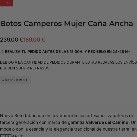
20
%
Botos Camperos Mujer Caña Ancha
189.00
Precio
Precio
239.00 €
189.00 €
€
regular
de
REALIZA TU PEDIDO ANTES DE LAS 15:00H. Y RECÍBELO EN 24-48 H*
oferta
DEBIDO A LA CANTIDAD DE PEDIDOS DURANTE ESTAS REBAJAS LOS ENVÍOS
PUEDEN SUFRIR RETRASOS
#9881-BWBA
Nuevo Boto fabricado en colaboración con artesanos zapateros de
tercera generación con marca de garantía
Valverde del Camino
. Un
modelo con la esencia y la elegancia tradicional de nuestra tierra, en
piel vacuno marrón castaña e innovando con una suela cosida de
LEER MÁS