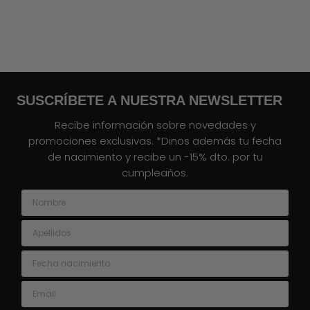
SUSCRÍBETE A NUESTRA NEWSLETTER
Recibe información sobre novedades y
promociones exclusivas. *Dinos además tu fecha
de nacimiento y recibe un -15% dto. por tu
cumpleaños.
Nombre
Apellidos
Fecha nacimiento
Email