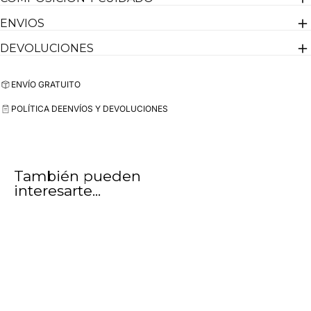
La modelo mide 1,70 m y lleva la talla M
ENVIOS
Hecha aquí, en España, como tiene que ser.
DEVOLUCIONES
ENVÍO GRATUITO
POLÍTICA DE
ENVÍOS Y DEVOLUCIONES
También pueden
interesarte...