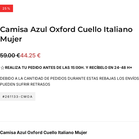
25
%
Camisa Azul Oxford Cuello Italiano
Mujer
44.25
Precio
Precio
59.00 €
44.25 €
€
regular
de
REALIZA TU PEDIDO ANTES DE LAS 15:00H. Y RECÍBELO EN 24-48 H*
oferta
DEBIDO A LA CANTIDAD DE PEDIDOS DURANTE ESTAS REBAJAS LOS ENVÍOS
PUEDEN SUFRIR RETRASOS
#261133-CMOA
Camisa Azul Oxford Cuello Italiano Mujer