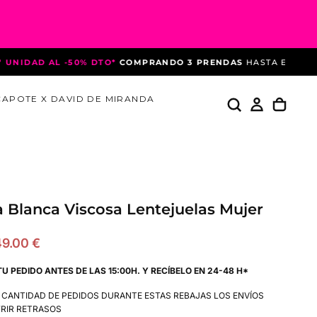
AD AL -50% DTO*
COMPRANDO 3 PRENDAS
HASTA EL 10 DE AGO
CAPOTE X DAVID DE MIRANDA
 Blanca Viscosa Lentejuelas Mujer
recio
49.00 €
de
TU PEDIDO ANTES DE LAS 15:00H. Y RECÍBELO EN 24-48 H*
ferta
A CANTIDAD DE PEDIDOS DURANTE ESTAS REBAJAS LOS ENVÍOS
RIR RETRASOS