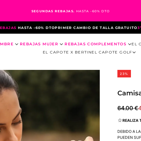
SEGUNDAS REBAJAS.
HASTA -60% DTO
AS
HASTA -60% DTO
PRIMER CAMBIO DE TALLA GRATUITO
3ª UNID
OMBRE
REBAJAS MUJER
REBAJAS COMPLEMENTOS
EL 
EL CAPOTE X BERTIN
EL CAPOTE GOLF
23
%
Camisa
49.00
Precio
P
64.00 €
€
regular
REALIZA 
o
DEBIDO A L
PUEDEN SUF