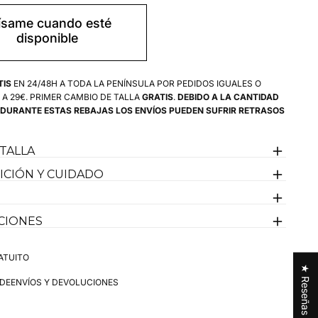
ige cálido con un brillo natural y sutil por las lentejuelas
para
Camisa
ordadas en color plata.
ísame cuando esté
Blanca
cto y femenino, con cuello camisero y cierre frontal de
disponible
Viscosa
no sobre tono.
las
Lentejuelas
Mujer
botonados y acabado ligeramente redondeado en el bajo
versatilidad.
TIS
EN 24/48H A TODA LA PENÍNSULA POR PEDIDOS IGUALES O
dado de El Capote, ubicada en la parte frontal baja
 A 29€. PRIMER CAMBIO DE TALLA
GRATIS
.
DEBIDO A LA CANTIDAD
 DURANTE ESTAS REBAJAS LOS ENVÍOS PUEDEN SUFRIR RETRASOS
e la prenda, símbolo del diseño español que distingue la
ra outfits casuales o de noche con un toque de luz.
 TALLA
leva una talla M
CIÓN Y CUIDADO
España
CIONES
ATUITO
★ Reseñas
 DE
ENVÍOS Y DEVOLUCIONES