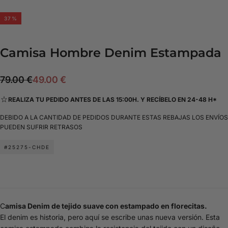
37
%
Camisa Hombre Denim Estampada
49.00
Precio
Precio
79.00 €
49.00 €
€
regular
de
REALIZA TU PEDIDO ANTES DE LAS 15:00H. Y RECÍBELO EN 24-48 H*
oferta
DEBIDO A LA CANTIDAD DE PEDIDOS DURANTE ESTAS REBAJAS LOS ENVÍOS
PUEDEN SUFRIR RETRASOS
#25275-CHDE
C
amisa Denim de tejido suave con estampado en florecitas.
El denim es historia, pero aquí se escribe unas nueva versión. Esta