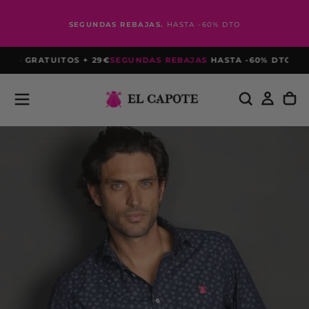
Saltar
al
SEGUNDAS REBAJAS.
HASTA -60% DTO
contenido
S GRATUITOS + 29€
SEGUNDAS REBAJAS
HASTA -60% DTO
PRIME