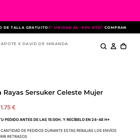
TALLA GRATUITO
3ª UNIDAD AL -50% DTO*
COMPRANDO 3 PREN
CAPOTE X DAVID DE MIRANDA
 Rayas Sersuker Celeste Mujer
recio
1.75 €
e
TU PEDIDO ANTES DE LAS 15:00H. Y RECÍBELO EN 24-48 H*
ferta
A CANTIDAD DE PEDIDOS DURANTE ESTAS REBAJAS LOS ENVÍOS
RIR RETRASOS