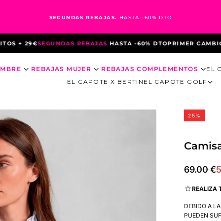
SEGUNDAS REBAJAS.
HASTA -60% DTO
+ 29€
SEGUNDAS REBAJAS
HASTA -60% DTO
PRIMER CAMBIO DE 
OMBRE
REBAJAS MUJER
REBAJAS COMPLEMENTOS
EL 
EL CAPOTE X BERTIN
EL CAPOTE GOLF
25
%
Camisa
51.75
Precio
P
69.00 €
5
€
regular
d
REALIZA 
o
DEBIDO A L
PUEDEN SUF