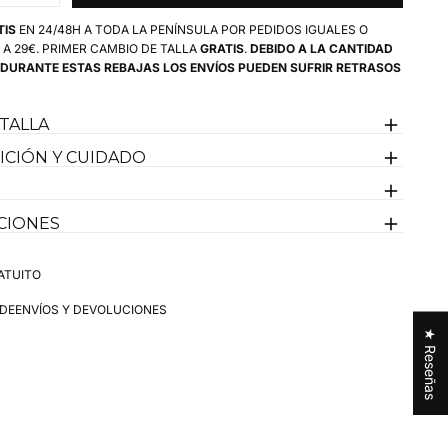
omento.
cantidad
para
n botón, para llevarla como quieras.
TIS
EN 24/48H A TODA LA PENÍNSULA POR PEDIDOS IGUALES O
Camisa
dado en azul marino, en el lado izquierdo del pecho.
 A 29€. PRIMER CAMBIO DE TALLA
GRATIS
.
DEBIDO A LA CANTIDAD
Rayas
 DURANTE ESTAS REBAJAS LOS ENVÍOS PUEDEN SUFRIR RETRASOS
s llevar con pantalones blancos, vaqueros claros u oscuros,
r
Sersuker
Celeste
on falada si te apetece algo más arregaldo.
Mujer
 TALLA
ide 1,70 m y lleva la talla M
CIÓN Y CUIDADO
en España
CIONES
ATUITO
 DE
ENVÍOS Y DEVOLUCIONES
★ Reseñas