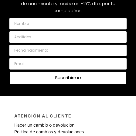
de nacimiento y recibe un -15% dto. por tu
cumpleaños.
Nombre
Apellidos
Fecha nacimiento
Email
Suscribirme
ATENCIÓN AL CLIENTE
Hacer un cambio o devolución
Política de cambios y devoluciones