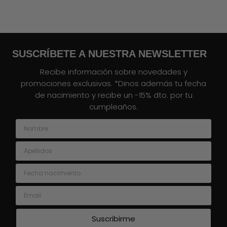
SUSCRÍBETE A NUESTRA NEWSLETTER
Recibe información sobre novedades y
promociones exclusivas. *Dinos además tu fecha
de nacimiento y recibe un -15% dto. por tu
cumpleaños.
Nombre
Apellidos
Fecha nacimiento
Email
Suscribirme