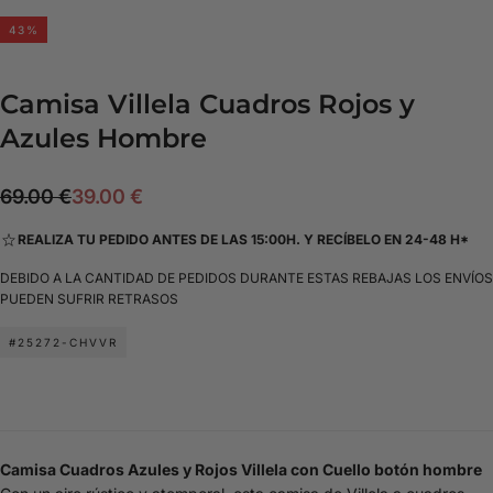
43
%
Camisa Villela Cuadros Rojos y
Azules Hombre
39.00
Precio
Precio
69.00 €
39.00 €
€
regular
de
REALIZA TU PEDIDO ANTES DE LAS 15:00H. Y RECÍBELO EN 24-48 H*
oferta
DEBIDO A LA CANTIDAD DE PEDIDOS DURANTE ESTAS REBAJAS LOS ENVÍOS
PUEDEN SUFRIR RETRASOS
#25272-CHVVR
Camisa Cuadros Azules y Rojos Villela con Cuello botón hombre