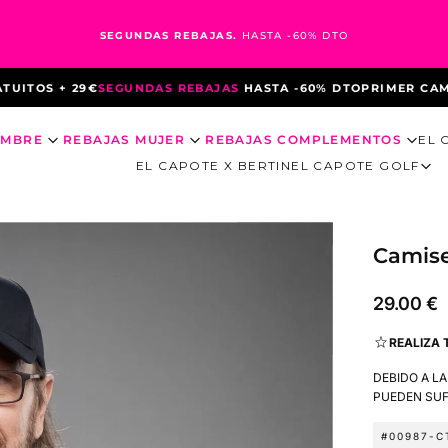
SEGUNDAS REBAJAS.
HASTA -60% DTO
OS + 29€
SEGUNDAS REBAJAS
HASTA -60% DTO
PRIMER CAMBIO 
OMBRE
REBAJAS MUJER
REBAJAS COMPLEMENTOS
EL 
EL CAPOTE X BERTIN
EL CAPOTE GOLF
Camise
29.00
Precio
29.00 €
€
regular
REALIZA 
DEBIDO A L
PUEDEN SUF
#00987-C