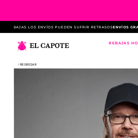
Saltar
al
contenido
REBAJAS LOS ENVÍOS PUEDEN SUFRIR RETRASOS
ENVÍOS GRATUIT
REBAJAS H
REGRESAR