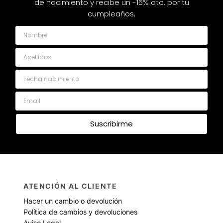
de nacimiento y recibe un -15% dto. por tu
cumpleaños.
Nombre
Apellidos
Fecha nacimiento
Email
Suscribirme
ATENCIÓN AL CLIENTE
Hacer un cambio o devolución
Política de cambios y devoluciones
Aviso Legal