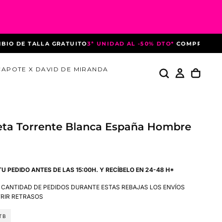
DE TALLA GRATUITO
3ª UNIDAD AL -50% DTO*
COMPRANDO 3 P
CAPOTE X DAVID DE MIRANDA
ta Torrente Blanca España Hombre
TU PEDIDO ANTES DE LAS 15:00H. Y RECÍBELO EN 24-48 H*
A CANTIDAD DE PEDIDOS DURANTE ESTAS REBAJAS LOS ENVÍOS
RIR RETRASOS
TB