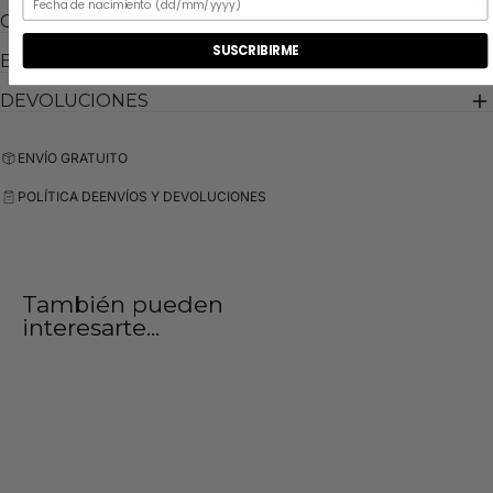
Puedes usarla con vaqueros rectos o pantalón cargo y algo
COMPOSICIÓN Y CUIDADO
debajo como una camiseta o sudadera fina.
SUSCRIBIRME
ENVIOS
La modelo mide 1,70 m y lleva la talla S
DEVOLUCIONES
Diseñado en España
ENVÍO GRATUITO
POLÍTICA DE
ENVÍOS Y DEVOLUCIONES
También pueden
interesarte...