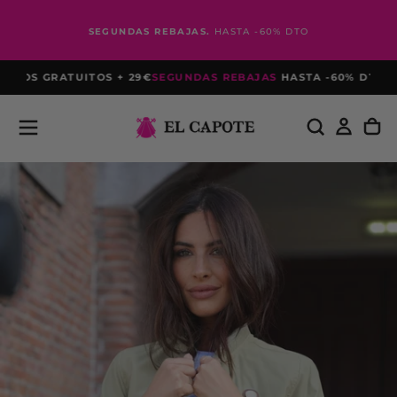
Saltar
al
SEGUNDAS REBAJAS.
HASTA -60% DTO
contenido
ÍOS GRATUITOS + 29€
SEGUNDAS REBAJAS
HASTA -60% DTO
PRIM