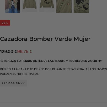
25
%
Cazadora Bomber Verde Mujer
96.75
Precio
Precio
129.00 €
96.75 €
€
regular
de
REALIZA TU PEDIDO ANTES DE LAS 15:00H. Y RECÍBELO EN 24-48 H*
oferta
DEBIDO A LA CANTIDAD DE PEDIDOS DURANTE ESTAS REBAJAS LOS ENVÍOS
PUEDEN SUFRIR RETRASOS
#261100-BMVK