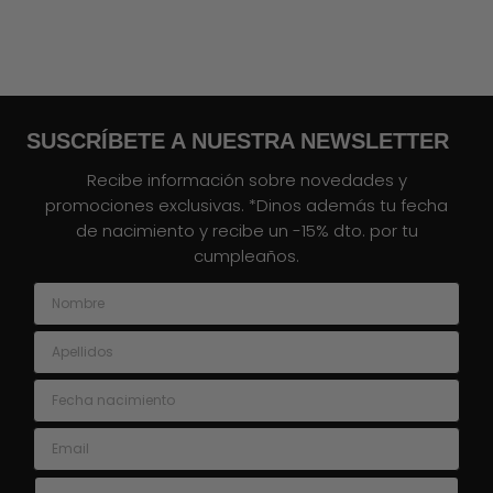
SUSCRÍBETE A NUESTRA NEWSLETTER
Recibe información sobre novedades y
promociones exclusivas. *Dinos además tu fecha
de nacimiento y recibe un -15% dto. por tu
cumpleaños.
Nombre
Apellidos
Fecha nacimiento
Email