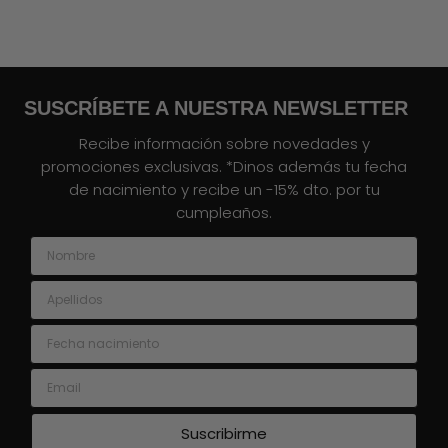
SUSCRÍBETE A NUESTRA NEWSLETTER
Recibe información sobre novedades y
promociones exclusivas. *Dinos además tu fecha
de nacimiento y recibe un -15% dto. por tu
cumpleaños.
Nombre
Apellidos
Fecha nacimiento
Email
Suscribirme