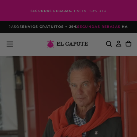
Saltar
al
SEGUNDAS REBAJAS.
HASTA -60% DTO
contenido
ETRASOS
ENVÍOS GRATUITOS + 29€
SEGUNDAS REBAJAS
HASTA -6