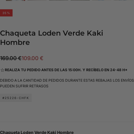
35
%
Chaqueta Loden Verde Kaki
Hombre
109.00
Precio
Precio
169.00 €
109.00 €
€
regular
de
REALIZA TU PEDIDO ANTES DE LAS 15:00H. Y RECÍBELO EN 24-48 H*
oferta
DEBIDO A LA CANTIDAD DE PEDIDOS DURANTE ESTAS REBAJAS LOS ENVÍOS
PUEDEN SUFRIR RETRASOS
#25226-CHFK
Chaqueta Loden Verde Kaki Hombre