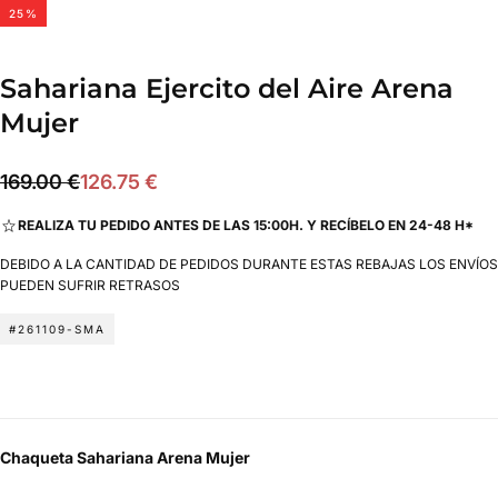
25
%
Sahariana Ejercito del Aire Arena
Mujer
126.75
Precio
Precio
169.00 €
126.75 €
€
regular
de
REALIZA TU PEDIDO ANTES DE LAS 15:00H. Y RECÍBELO EN 24-48 H*
oferta
DEBIDO A LA CANTIDAD DE PEDIDOS DURANTE ESTAS REBAJAS LOS ENVÍOS
PUEDEN SUFRIR RETRASOS
#261109-SMA
Chaqueta Sahariana Arena Mujer