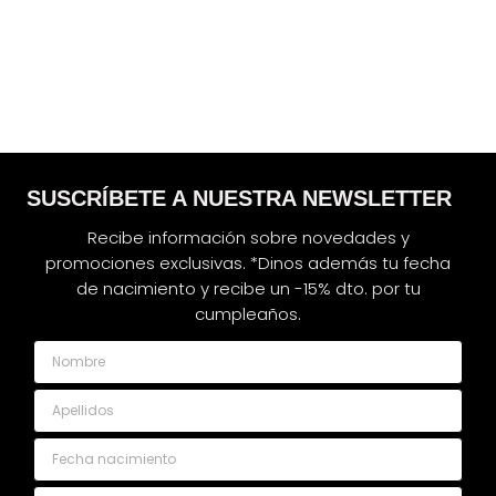
SUSCRÍBETE A NUESTRA NEWSLETTER
Recibe información sobre novedades y
promociones exclusivas. *Dinos además tu fecha
de nacimiento y recibe un -15% dto. por tu
cumpleaños.
Nombre
Apellidos
Fecha nacimiento
Email