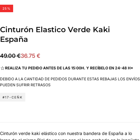
25
%
Cinturón Elastico Verde Kaki
España
36.75
Precio
Precio
49.00 €
36.75 €
€
regular
de
REALIZA TU PEDIDO ANTES DE LAS 15:00H. Y RECÍBELO EN 24-48 H*
oferta
DEBIDO A LA CANTIDAD DE PEDIDOS DURANTE ESTAS REBAJAS LOS ENVÍOS
PUEDEN SUFRIR RETRASOS
#17-CEÑK
Cinturón verde kaki elástico con nuestra bandera de España a lo