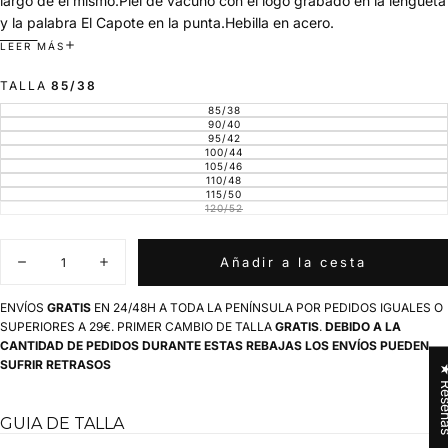
largo de el mismo.Piel de vacuno con el logo grabado en la lengüeta
y la palabra El Capote en la punta.Hebilla en acero.
Hecho en España
LEER MÁS
100% algodón
TALLA
85/38
La talla no indica la longitud total del cinturón.
85/38
VARIANTE
AGOTADA
90/40
VARIANTE
O
AGOTADA
95/42
VARIANTE
NO
O
AGOTADA
100/44
DISPONIBLE
VARIANTE
NO
O
AGOTADA
105/46
DISPONIBLE
VARIANTE
NO
O
AGOTADA
110/48
DISPONIBLE
VARIANTE
NO
O
AGOTADA
115/50
DISPONIBLE
VARIANTE
NO
O
AGOTADA
120/52
DISPONIBLE
VARIANTE
NO
O
AGOTADA
DISPONIBLE
NO
O
DISPONIBLE
NO
Cantidad
DISPONIBLE
Añadir a la cesta
Disminuir
Aumentar
cantidad
cantidad
para
para
ENVÍOS
GRATIS
EN 24/48H A TODA LA PENÍNSULA POR PEDIDOS IGUALES O
Cinturón
Cinturón
SUPERIORES A 29€. PRIMER CAMBIO DE TALLA
GRATIS
.
DEBIDO A LA
Elastico
Elastico
CANTIDAD DE PEDIDOS DURANTE ESTAS REBAJAS LOS ENVÍOS PUEDEN
Verde
Verde
Kaki
Kaki
SUFRIR RETRASOS
★ Res
España
España
GUIA DE TALLA