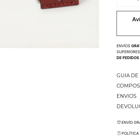
Disminui
cantidad
para
Cinturón
Av
Rosa
Capote
Logos
Amarillo
ENVÍOS
GRA
SUPERIORES
DE PEDIDOS
GUIA DE
COMPOSI
ENVIOS
DEVOLU
ENVÍO GR
POLÍTICA