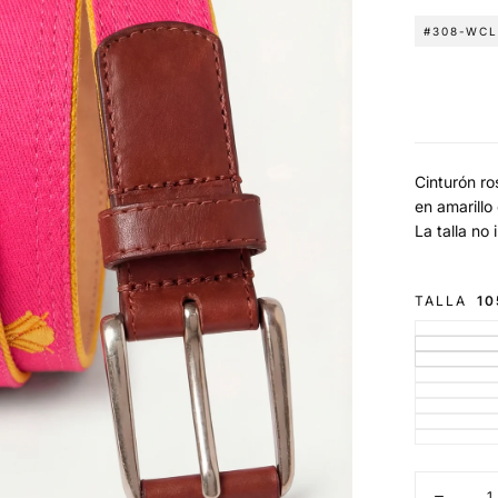
#308-WC
Cinturón ro
en amarill
La talla no 
TALLA
10
Cantidad