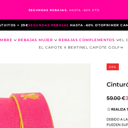
SEGUNDAS REBAJAS.
HASTA -60% DTO
OS + 29€
SEGUNDAS REBAJAS
HASTA -60% DTO
PRIMER CAMBIO 
OMBRE
REBAJAS MUJER
REBAJAS COMPLEMENTOS
EL 
EL CAPOTE X BERTIN
EL CAPOTE GOLF
33
%
Cintur
39.00
Precio
P
59.00 €
3
€
regular
d
REALIZA 
o
DEBIDO A L
PUEDEN SUF