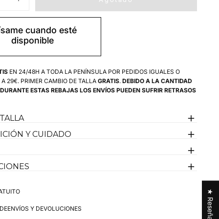
r
Aumentar
cantidad
para
Cinturón
ísame cuando esté
Rosa
disponible
Capote
Logos
s
Amarillos
TIS
EN 24/48H A TODA LA PENÍNSULA POR PEDIDOS IGUALES O
 A 29€. PRIMER CAMBIO DE TALLA
GRATIS
.
DEBIDO A LA CANTIDAD
 DURANTE ESTAS REBAJAS LOS ENVÍOS PUEDEN SUFRIR RETRASOS
 TALLA
CIÓN Y CUIDADO
CIONES
ATUITO
★ Reseñas
 DE
ENVÍOS Y DEVOLUCIONES