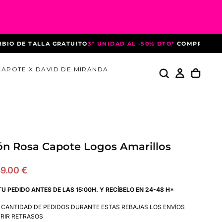
DE TALLA GRATUITO
3ª UNIDAD AL -50% DTO*
COMPRANDO 3 P
CAPOTE X DAVID DE MIRANDA
ón Rosa Capote Logos Amarillos
recio
9.00 €
e
TU PEDIDO ANTES DE LAS 15:00H. Y RECÍBELO EN 24-48 H*
ferta
A CANTIDAD DE PEDIDOS DURANTE ESTAS REBAJAS LOS ENVÍOS
RIR RETRASOS