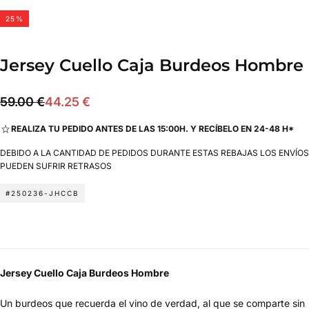
25
%
Jersey Cuello Caja Burdeos Hombre
44.25
Precio
Precio
59.00 €
44.25 €
€
regular
de
REALIZA TU PEDIDO ANTES DE LAS 15:00H. Y RECÍBELO EN 24-48 H*
oferta
DEBIDO A LA CANTIDAD DE PEDIDOS DURANTE ESTAS REBAJAS LOS ENVÍOS
PUEDEN SUFRIR RETRASOS
#250236-JHCCB
Jersey Cuello Caja Burdeos Hombre
Un burdeos que recuerda el vino de verdad, al que se comparte sin