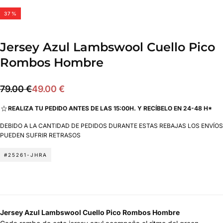
37
%
Jersey Azul Lambswool Cuello Pico
Rombos Hombre
49.00
Precio
Precio
79.00 €
49.00 €
€
regular
de
REALIZA TU PEDIDO ANTES DE LAS 15:00H. Y RECÍBELO EN 24-48 H*
oferta
DEBIDO A LA CANTIDAD DE PEDIDOS DURANTE ESTAS REBAJAS LOS ENVÍOS
PUEDEN SUFRIR RETRASOS
#25261-JHRA
Jersey Azul Lambswool Cuello Pico Rombos Hombre