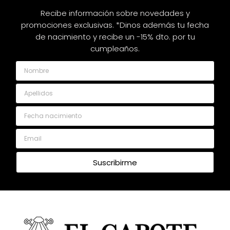
Recibe información sobre novedades y
promociones exclusivas. *Dinos además tu fecha
de nacimiento y recibe un -15% dto. por tu
cumpleaños.
Nombre
Apellidos
Fecha nacimiento
Email
Suscribirme