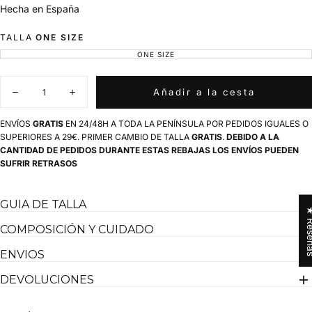
Hecha en España
TALLA
ONE SIZE
ONE SIZE
VARIANTE
AGOTADA
O
NO
Cantidad
DISPONIBLE
Añadir a la cesta
Disminuir
Aumentar
cantidad
cantidad
para
para
ENVÍOS
GRATIS
EN 24/48H A TODA LA PENÍNSULA POR PEDIDOS IGUALES O
Corbata
Corbata
SUPERIORES A 29€. PRIMER CAMBIO DE TALLA
GRATIS
.
DEBIDO A LA
Azul
Azul
CANTIDAD DE PEDIDOS DURANTE ESTAS REBAJAS LOS ENVÍOS PUEDEN
Marino
Marino
Logo
Logo
SUFRIR RETRASOS
Blanco
Blanco
GUIA DE TALLA
★ Res
COMPOSICIÓN Y CUIDADO
ENVIOS
DEVOLUCIONES