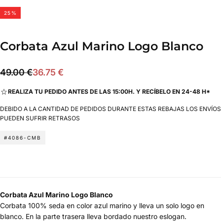
25
%
Corbata Azul Marino Logo Blanco
36.75
Precio
Precio
49.00 €
36.75 €
€
regular
de
REALIZA TU PEDIDO ANTES DE LAS 15:00H. Y RECÍBELO EN 24-48 H*
oferta
DEBIDO A LA CANTIDAD DE PEDIDOS DURANTE ESTAS REBAJAS LOS ENVÍOS
PUEDEN SUFRIR RETRASOS
#4086-CMB
Corbata Azul Marino Logo Blanco
Corbata 100% seda en color azul marino y lleva un solo logo en
blanco. En la parte trasera lleva bordado nuestro eslogan.