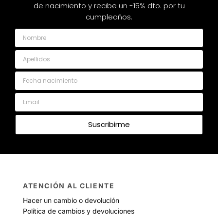
de nacimiento y recibe un -15% dto. por tu
cumpleaños.
Nombre
Apellidos
Fecha nacimiento
Email
Suscribirme
ATENCIÓN AL CLIENTE
Hacer un cambio o devolución
Política de cambios y devoluciones