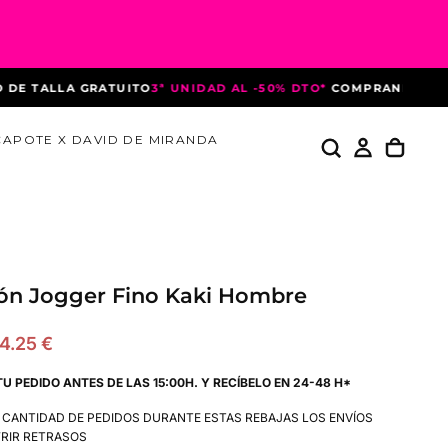
ALLA GRATUITO
3ª UNIDAD AL -50% DTO*
COMPRANDO 3 PREND
CAPOTE X DAVID DE MIRANDA
ón Jogger Fino Kaki Hombre
recio
4.25 €
e
TU PEDIDO ANTES DE LAS 15:00H. Y RECÍBELO EN 24-48 H*
ferta
A CANTIDAD DE PEDIDOS DURANTE ESTAS REBAJAS LOS ENVÍOS
RIR RETRASOS