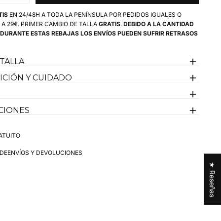
gradable al tacto, ideal para llevarlo muchas horas.
cantidad
para
 muy bien para golf y planes activos, pero también encaja
TIS
EN 24/48H A TODA LA PENÍNSULA POR PEDIDOS IGUALES O
Pantalón
d.
 A 29€. PRIMER CAMBIO DE TALLA
GRATIS
.
DEBIDO A LA CANTIDAD
Jogger
 DURANTE ESTAS REBAJAS LOS ENVÍOS PUEDEN SUFRIR RETRASOS
gger actual, relajado pero bien definido.
Recomendamos una
Fino
Kaki
ara un ajuste perfecto.
Hombre
 El Capote bordado con nuestra bandera de España, en el
 TALLA
recho.
CIÓN Y CUIDADO
 combinar con polo, sudadera ligera o jersey fino según el
CIONES
leva la talla 44 y mide 1,85 cm y pesa 80kg.
ATUITO
 DE
ENVÍOS Y DEVOLUCIONES
★ Reseñas