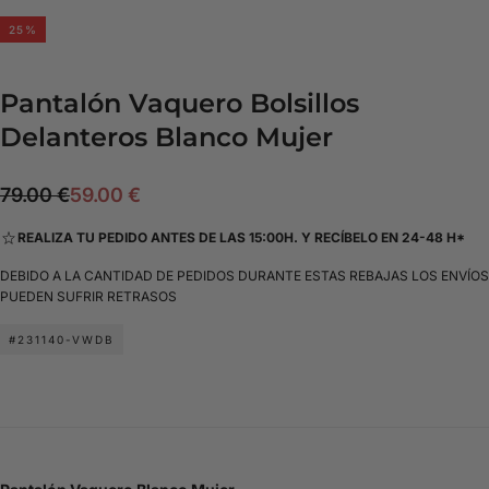
25
%
Pantalón Vaquero Bolsillos
Delanteros Blanco Mujer
59.00
Precio
Precio
79.00 €
59.00 €
€
regular
de
REALIZA TU PEDIDO ANTES DE LAS 15:00H. Y RECÍBELO EN 24-48 H*
oferta
DEBIDO A LA CANTIDAD DE PEDIDOS DURANTE ESTAS REBAJAS LOS ENVÍOS
PUEDEN SUFRIR RETRASOS
#231140-VWDB