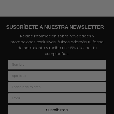
SUSCRÍBETE A NUESTRA NEWSLETTER
Recibe información sobre novedades y
promociones exclusivas. *Dinos además tu fecha
de nacimiento y recibe un -15% dto. por tu
cumpleaños.
Nombre
Apellidos
Fecha nacimiento
Email
Suscribirme