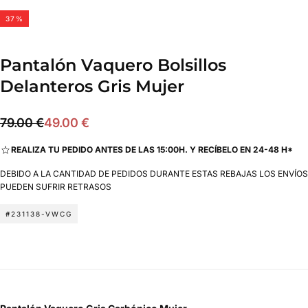
37
%
Pantalón Vaquero Bolsillos
Delanteros Gris Mujer
49.00
Precio
Precio
79.00 €
49.00 €
€
regular
de
REALIZA TU PEDIDO ANTES DE LAS 15:00H. Y RECÍBELO EN 24-48 H*
oferta
DEBIDO A LA CANTIDAD DE PEDIDOS DURANTE ESTAS REBAJAS LOS ENVÍOS
PUEDEN SUFRIR RETRASOS
#231138-VWCG