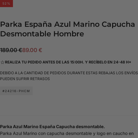
52
%
Parka España Azul Marino Capucha
Desmontable Hombre
89.00
Precio
Precio
189.00 €
89.00 €
€
regular
de
REALIZA TU PEDIDO ANTES DE LAS 15:00H. Y RECÍBELO EN 24-48 H*
oferta
DEBIDO A LA CANTIDAD DE PEDIDOS DURANTE ESTAS REBAJAS LOS ENVÍOS
PUEDEN SUFRIR RETRASOS
#24216-PHCM
Parka Azul Marino España Capucha desmontable.
Parka Azul Marino con capucha desmontable y logo en caucho en