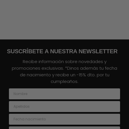
SUSCRÍBETE A NUESTRA NEWSLETTER
Recibe información sobre novedades y
promociones exclusivas. *Dinos además tu fecha
de nacimiento y recibe un -15% dto. por tu
cumpleaños.
Nombre
Apellidos
Fecha nacimiento
Email