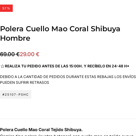
57
%
Polera Cuello Mao Coral Shibuya
Hombre
29.00
Precio
Precio
69.00 €
29.00 €
€
regular
de
REALIZA TU PEDIDO ANTES DE LAS 15:00H. Y RECÍBELO EN 24-48 H*
oferta
DEBIDO A LA CANTIDAD DE PEDIDOS DURANTE ESTAS REBAJAS LOS ENVÍOS
PUEDEN SUFRIR RETRASOS
#25107-PSHC
Polera
Cuello Mao Coral Tejido Shibuya.