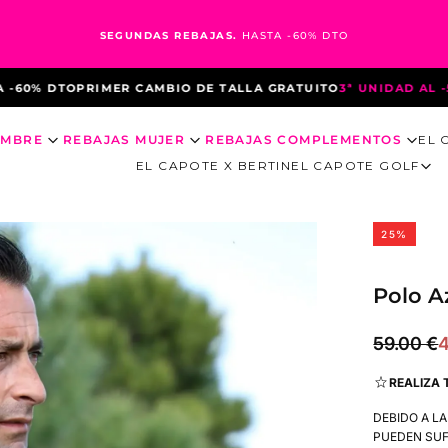
SEGUNDAS REBAJAS.
HASTA -60% DTO
 DTO
PRIMER CAMBIO DE TALLA GRATUITO
3ª UNIDAD AL -50% D
OMBRE
REBAJAS MUJER
REBAJAS COMPLEMENTOS
EL 
EL CAPOTE X BERTIN
EL CAPOTE GOLF
25
%
Polo A
44.25
Precio
P
59.00 €
4
€
regular
d
REALIZA 
o
DEBIDO A L
PUEDEN SUF