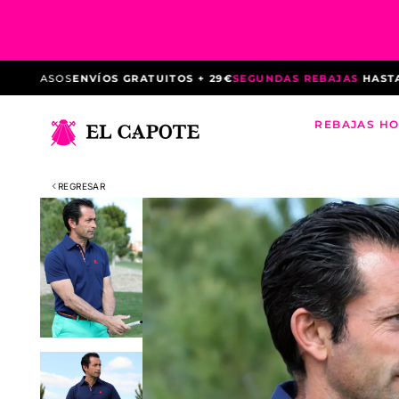
Saltar
al
contenido
RASOS
ENVÍOS GRATUITOS + 29€
SEGUNDAS REBAJAS
HASTA -60%
REBAJAS H
REGRESAR