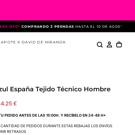
TO*
COMPRANDO 3 PRENDAS
HASTA EL 10 DE AGOSTO
*DEBIDO A
CAPOTE X DAVID DE MIRANDA
zul España Tejido Técnico Hombre
recio
4.25 €
e
TU PEDIDO ANTES DE LAS 15:00H. Y RECÍBELO EN 24-48 H*
ferta
A CANTIDAD DE PEDIDOS DURANTE ESTAS REBAJAS LOS ENVÍOS
RIR RETRASOS