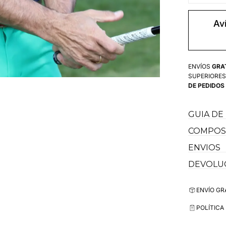
realices tu deport
cantidad
para
Recomendable una 
Polo
Av
Azul
España
Tejido
Técnico
Hombre
ENVÍOS
GRA
SUPERIORES
DE PEDIDOS
GUIA DE
COMPOSI
ENVIOS
DEVOLU
ENVÍO GR
POLÍTICA