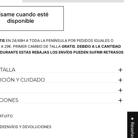
e favorito.
cantidad
para
talla menos si te gusta ir entallado.
Polo
ísame cuando esté
Azul
disponible
España
Tejido
Técnico
Hombre
TIS
EN 24/48H A TODA LA PENÍNSULA POR PEDIDOS IGUALES O
 A 29€. PRIMER CAMBIO DE TALLA
GRATIS
.
DEBIDO A LA CANTIDAD
 DURANTE ESTAS REBAJAS LOS ENVÍOS PUEDEN SUFRIR RETRASOS
 TALLA
CIÓN Y CUIDADO
CIONES
ATUITO
★ Reseñas
 DE
ENVÍOS Y DEVOLUCIONES