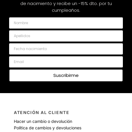
de nacimiento y recibe un -15% dto. por tu
cumpleaños.
Nombre
Apellidos
Fecha nacimiento
Email
Suscribirme
ATENCIÓN AL CLIENTE
Hacer un cambio o devolución
Política de cambios y devoluciones