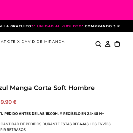
 GRATUITO
3ª UNIDAD AL -50% DTO*
COMPRANDO 3 PRENDAS
HA
CAPOTE X DAVID DE MIRANDA
zul Manga Corta Soft Hombre
recio
9.90 €
e
TU PEDIDO ANTES DE LAS 15:00H. Y RECÍBELO EN 24-48 H*
ferta
A CANTIDAD DE PEDIDOS DURANTE ESTAS REBAJAS LOS ENVÍOS
RIR RETRASOS