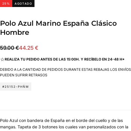
25
%
AGOTADO
Polo Azul Marino España Clásico
Hombre
44.25
Precio
Precio
59.00 €
44.25 €
€
regular
de
REALIZA TU PEDIDO ANTES DE LAS 15:00H. Y RECÍBELO EN 24-48 H*
oferta
DEBIDO A LA CANTIDAD DE PEDIDOS DURANTE ESTAS REBAJAS LOS ENVÍOS
PUEDEN SUFRIR RETRASOS
#25152-PHÑM
Polo Azul con bandera de España en el borde del cuello y de las
mangas. Tapeta de 3 botones los cuales van personalizados con la