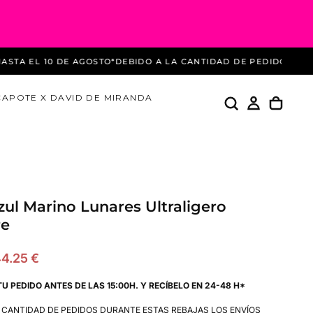
L 10 DE AGOSTO
*DEBIDO A LA CANTIDAD DE PEDIDOS DURANTE
CAPOTE X DAVID DE MIRANDA
zul Marino Lunares Ultraligero
e
recio
4.25 €
e
TU PEDIDO ANTES DE LAS 15:00H. Y RECÍBELO EN 24-48 H*
ferta
A CANTIDAD DE PEDIDOS DURANTE ESTAS REBAJAS LOS ENVÍOS