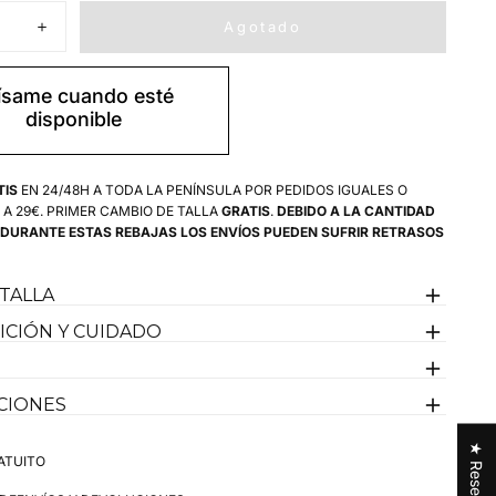
NO
DISPONIBLE
Agotado
r
Aumentar
cantidad
para
Polo
ísame cuando esté
Azul
disponible
Marino
Lunares
ro
Ultraligero
Hombre
TIS
EN 24/48H A TODA LA PENÍNSULA POR PEDIDOS IGUALES O
 A 29€. PRIMER CAMBIO DE TALLA
GRATIS
.
DEBIDO A LA CANTIDAD
 DURANTE ESTAS REBAJAS LOS ENVÍOS PUEDEN SUFRIR RETRASOS
 TALLA
CIÓN Y CUIDADO
CIONES
★ Reseñas
ATUITO