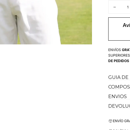
Cantidad
Disminui
cantidad
para
Polo
Av
Azul
Marino
Lunares
Ultralige
Hombre
ENVÍOS
GRA
SUPERIORES
DE PEDIDOS
GUIA DE
COMPOSI
ENVIOS
DEVOLU
ENVÍO GR