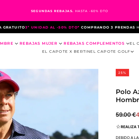
SEGUNDAS REBAJAS.
HASTA -60% DTO
TUITO
3ª UNIDAD AL -50% DTO*
COMPRANDO 3 PRENDAS
HASTA E
OMBRE
REBAJAS MUJER
REBAJAS COMPLEMENTOS
EL 
EL CAPOTE X BERTIN
EL CAPOTE GOLF
25
%
Polo A
Hombr
44.25
Precio
P
59.00 €
4
€
regular
d
REALIZA 
o
DEBIDO A L