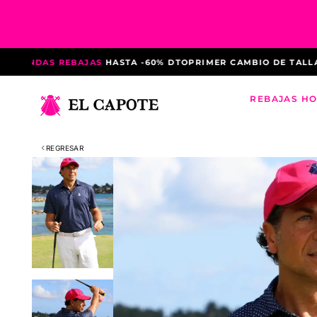
Saltar
al
contenido
NDAS REBAJAS
HASTA -60% DTO
PRIMER CAMBIO DE TALLA GRA
REBAJAS H
REGRESAR