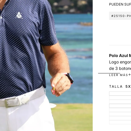
PUEDEN SUF
#25150-P
Polo Azul 
Logo engom
de 3 botone
palabra EL
LEER MÁS
Talla y mar
TALLA
5
moleste la 
Polo perfec
Patrón Nor