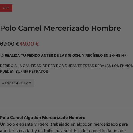
28
%
Polo Camel Mercerizado Hombre
49.00
Precio
Precio
69.00 €
49.00 €
€
regular
de
REALIZA TU PEDIDO ANTES DE LAS 15:00H. Y RECÍBELO EN 24-48 H*
oferta
DEBIDO A LA CANTIDAD DE PEDIDOS DURANTE ESTAS REBAJAS LOS ENVÍOS
PUEDEN SUFRIR RETRASOS
#250214-PHMC
Polo Camel Algodón Mercerizado Hombre
Un polo elegante y ligero, trabajado en algodón mercerizado para
aportar suavidad y un brillo muy sutil. El color camel le da un aire