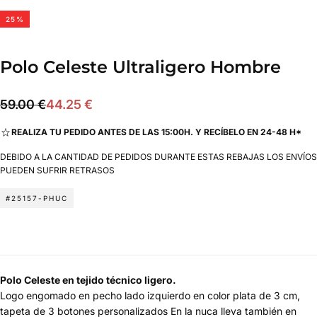
25
%
Polo Celeste Ultraligero Hombre
44.25
Precio
Precio
59.00 €
44.25 €
€
regular
de
REALIZA TU PEDIDO ANTES DE LAS 15:00H. Y RECÍBELO EN 24-48 H*
oferta
DEBIDO A LA CANTIDAD DE PEDIDOS DURANTE ESTAS REBAJAS LOS ENVÍOS
PUEDEN SUFRIR RETRASOS
#25157-PHUC
Polo Celeste en tejido técnico ligero.
Logo engomado en pecho lado izquierdo en color plata de 3 cm,
tapeta de 3 botones personalizados En la nuca lleva también en