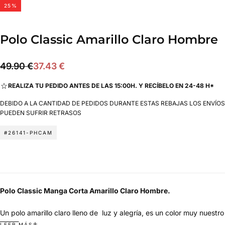
25
%
Polo Classic Amarillo Claro Hombre
37.43
Precio
Precio
49.90 €
37.43 €
€
regular
de
REALIZA TU PEDIDO ANTES DE LAS 15:00H. Y RECÍBELO EN 24-48 H*
oferta
DEBIDO A LA CANTIDAD DE PEDIDOS DURANTE ESTAS REBAJAS LOS ENVÍOS
PUEDEN SUFRIR RETRASOS
#26141-PHCAM
Polo Classic Manga Corta Amarillo Claro Hombre.
Un polo amarillo claro lleno de luz y alegría, es un color muy nuestro
, que recuerda a esa forma tan española de disfrutar del sol, del
LEER MÁS