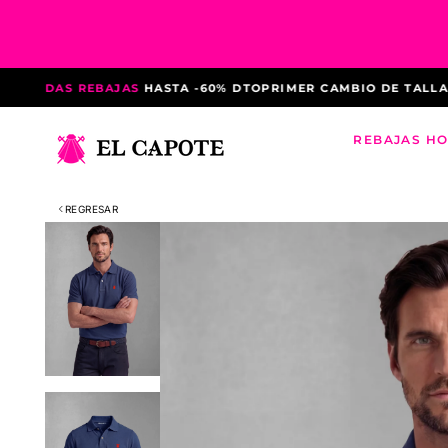
Saltar
al
contenido
NDAS REBAJAS
HASTA -60% DTO
PRIMER CAMBIO DE TALLA GRA
REBAJAS H
REGRESAR