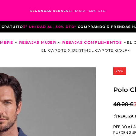
SEGUNDAS REBAJAS.
HASTA -60% DTO
TUITO
3ª UNIDAD AL -50% DTO*
COMPRANDO 3 PRENDAS
HASTA 
OMBRE
REBAJAS MUJER
REBAJAS COMPLEMENTOS
EL 
EL CAPOTE X BERTIN
EL CAPOTE GOLF
25
%
Polo C
37.43
Precio
P
49.90 €
€
regular
REALIZA 
o
DEBIDO A L
PUEDEN SUF