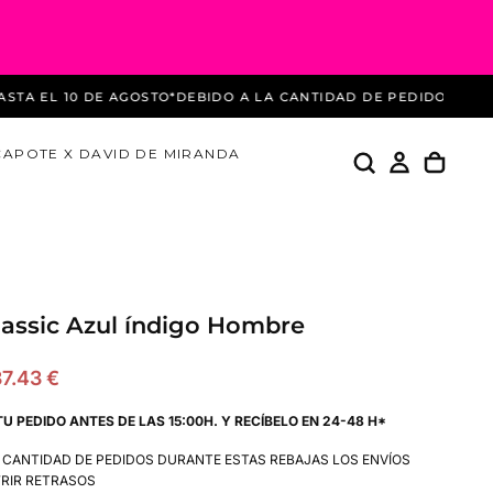
EL 10 DE AGOSTO
*DEBIDO A LA CANTIDAD DE PEDIDOS DURANTE
CAPOTE X DAVID DE MIRANDA
lassic Azul índigo Hombre
recio
37.43 €
de
TU PEDIDO ANTES DE LAS 15:00H. Y RECÍBELO EN 24-48 H*
ferta
A CANTIDAD DE PEDIDOS DURANTE ESTAS REBAJAS LOS ENVÍOS
RIR RETRASOS