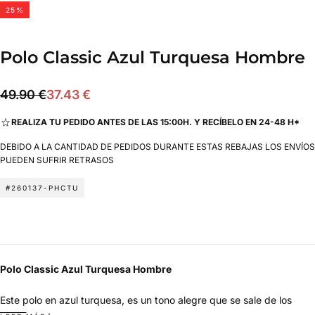
25
%
Polo Classic Azul Turquesa Hombre
37.43
Precio
Precio
49.90 €
37.43 €
€
regular
de
REALIZA TU PEDIDO ANTES DE LAS 15:00H. Y RECÍBELO EN 24-48 H*
oferta
DEBIDO A LA CANTIDAD DE PEDIDOS DURANTE ESTAS REBAJAS LOS ENVÍOS
PUEDEN SUFRIR RETRASOS
#260137-PHCTU
Polo Classic Azul Turquesa Hombre
Este polo en azul turquesa, es un tono alegre que se sale de los