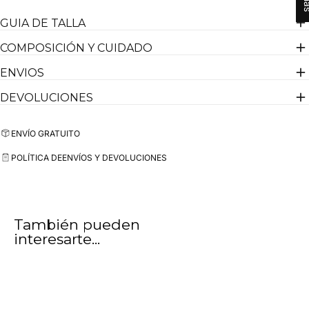
GUIA DE TALLA
El modelo lleva una talla L y mide 1,85cm
Diseñado en España
COMPOSICIÓN Y CUIDADO
ENVIOS
DEVOLUCIONES
ENVÍO GRATUITO
POLÍTICA DE
ENVÍOS Y DEVOLUCIONES
También pueden
interesarte...