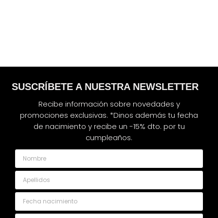
SUSCRÍBETE A NUESTRA NEWSLETTER
Recibe información sobre novedades y
promociones exclusivas. *Dinos además tu fecha
de nacimiento y recibe un -15% dto. por tu
cumpleaños.
Nombre
Apellidos
Fecha nacimiento
Email